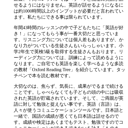
せるようにはなりません。英語が話せるようになるに
は約1000時間以上のインプットが必要だと言われてい
ます。私たちにできる事は限られています。
年間43時間のレッスンの中で子どもたちに「英語が好
き！」になってもらう事が一番大切だと思っていま
す。リスニング力については個人差もありますが、か
なり力がついている生徒さんもいらっしゃいます。小
学2年生で英検5級を取得する生徒さんもおります。リ
ーディング力については、訓練によって読めるように
なります。ご自宅でも英語を楽しく学べるような多読
の教材「Oxford Reading Tree」を紹介しています。タッ
チペンで本を読む教材です。
大切なのは、焦らず、気長に、成果がでるまで続ける
ことです。しゃべらなくても子どもの頭の中には吸収
された英語が貯蔵されています。そして、ご両親が英
語に対して勉強と捉えない事です。英語（言語）は、
人々が使うコミュニケーションツールです。日本語と
一緒で、国語の成績が悪くても日本語は話せるので
す。成績や検定はあくまでもテスト、勉強ですのでコ