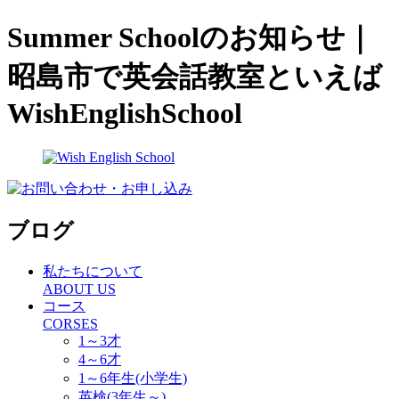
Summer Schoolのお知らせ｜
昭島市で英会話教室といえば
WishEnglishSchool
ブログ
私たちについて
ABOUT US
コース
CORSES
1～3才
4～6才
1～6年生(小学生)
英検(3年生～)